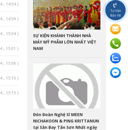
 , 14:54 )
Tư Vấn
Bảo Vệ
 , 14:59 )
 , 15:04 )
SỰ KIỆN KHÁNH THÀNH NHÀ
MÁY MỸ PHẪM LỚN NHẤT VIỆT
NAM
 , 15:01 )
 , 15:06 )
 , 15:10 )
 , 15:15 )
Đón Đoàn Nghệ Sĩ MEEN
NICHAKOON & PING KRITTANUN
tại Sân Bay Tân Sơn Nhất ngày