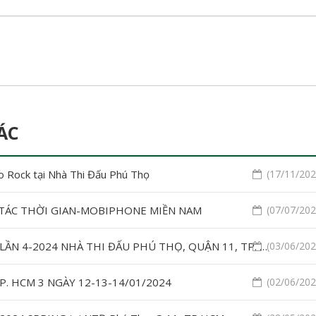
ÁC
o Rock tại Nhà Thi Đấu Phú Thọ
(17/11/2024
T TÁC THỜI GIAN-MOBIPHONE MIỀN NAM
(07/07/2024
BẢO VỆ SỮ KIỆN TRIỂN LÃM QUỐC TẾ NGÀNH SỮA LẦN 4-2024 NHÀ THI ĐẤU PHÚ THỌ, QUẬN 11, TP. HCM
(03/06/2024
̀ TP. HCM 3 NGÀY 12-13-14/01/2024
(02/06/2024