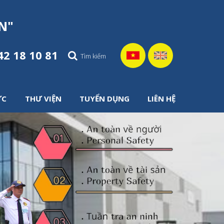
N
"
42 18 10 81
ỨC
THƯ VIỆN
TUYỂN DỤNG
LIÊN HỆ