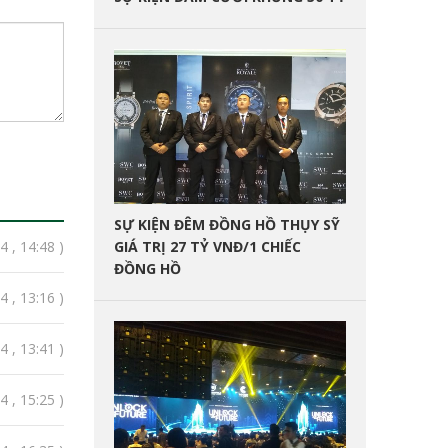
SỰ KIỆN ĐÊM ĐỒNG HỒ THỤY SỸ
GIÁ TRỊ 27 TỶ VNĐ/1 CHIẾC
 , 14:48 )
ĐỒNG HỒ
 , 13:16 )
 , 13:41 )
 , 15:25 )