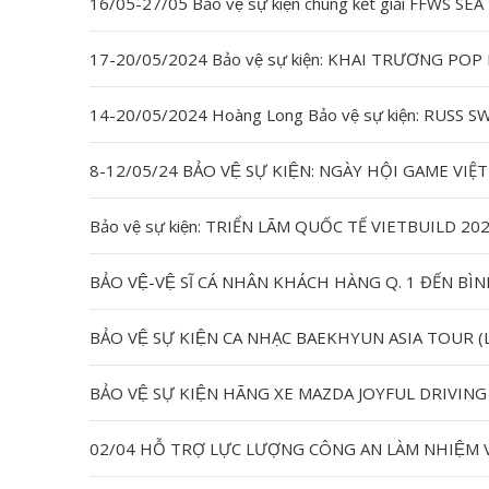
16/05-27/05 Bảo vệ sự kiện chung kết giải FFWS
Bảo vệ sự kiện: TRIỂN LÃM QUỐC TẾ VIETBUILD 
BẢO VỆ-VỆ SĨ CÁ NHÂN KHÁCH HÀNG Q. 1 ĐẾN B
BẢO VỆ SỰ KIỆN CA NHẠC BAEKHYUN ASIA TOUR
BẢO VỆ SỰ KIỆN HÃNG XE MAZDA JOYFUL DRIVING
02/04 HỖ TRỢ LỰC LƯỢNG CÔNG AN LÀM NHIỆM VU