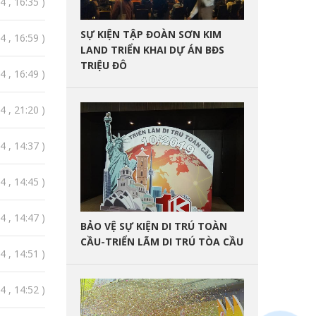
 , 16:35 )
SỰ KIỆN TẬP ĐOÀN SƠN KIM
 , 16:59 )
LAND TRIỂN KHAI DỰ ÁN BĐS
TRIỆU ĐÔ
 , 16:49 )
 , 21:20 )
 , 14:37 )
 , 14:45 )
 , 14:47 )
BẢO VỆ SỰ KIỆN DI TRÚ TOÀN
CẦU-TRIỂN LÃM DI TRÚ TÒA CẦU
 , 14:51 )
 , 14:52 )