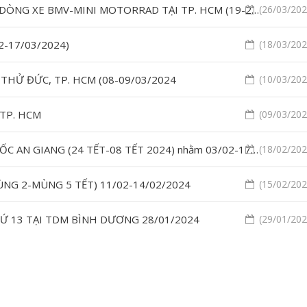
SỰ KIỆN-SPRINGFEST TRÃI NGHIỆM THỰC TẾ CÁC DÒNG XE BMV-MINI MOTORRAD TẠI TP. HCM (19-25/03/2024)
(26/03/2024
12-17/03/2024)
(18/03/2024
P. THỬ ĐỨC, TP. HCM (08-09/03/2024
(10/03/2024
, TP. HCM
(09/03/2024
VỆ SĨ CÁ NHÂN-BẢO VỆ NHÀ RIÊNG TẠI TP. CHÂU ĐỐC AN GIANG (24 TẾT-08 TẾT 2024) nhằm 03/02-17/02/2024
(18/02/2024
ÙNG 2-MÙNG 5 TẾT) 11/02-14/02/2024
(15/02/2024
Ứ 13 TẠI TDM BÌNH DƯƠNG 28/01/2024
(29/01/2024