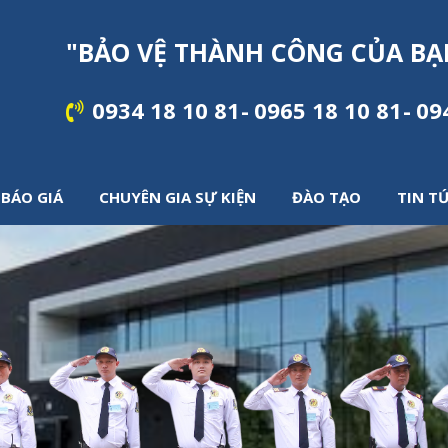
"
B
Ả
O
V
Ệ
T
H
À
N
H
C
Ô
N
G
C
Ủ
A
B
Ạ
0934 18 10 81
0965 18 10 81
09
BÁO GIÁ
CHUYÊN GIA SỰ KIỆN
ĐÀO TẠO
TIN T