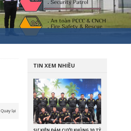
TIN XEM NHIỀU
Quay lại
SỰ KIỆN ĐÁM CƯỚI KHỦNG 30 TỶ