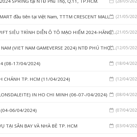
 SEA 2024 SPRING tại NTĐ Phú Thọ, Q.11, TP.HCM.
(28/05/2024
17-20/05/2024 Bảo vệ sự kiện: KHAI TRƯƠNG POP MART đầu tiên tại Việt Nam, TTTM CRESCENT MALL Q. 7, TP. HCM.
(21/05/2024
14-20/05/2024 Hoàng Long Bảo vệ sự kiện: RUSS SWIFT SIÊU TRÌNH DIỄN Ô TÔ MẠO HIỂM 2024-HÃNG XE SUBARU tại SECC, Q.7, TP. HCM.
(21/05/2024
8-12/05/24 BẢO VỆ SỰ KIỆN: NGÀY HỘI GAME VIỆT NAM (VIET NAM GAMEVERSE 2024) NTĐ PHÚ THỌ, Q.11, TP. HCM.
(12/05/2024
2024 (08-17/04/2024)
(18/04/2024
ÌNH CHÁNH TP. HCM (11/04/2024)
(12/04/2024
 (LONSDALEITE) IN HO CHI MINH (06-07-/04/2024)
(08/04/2024
 (04-06/04/2024)
(07/04/2024
̣ TẠI SÂN BAY VÀ NHÀ BÈ TP. HCM
(03/04/2024