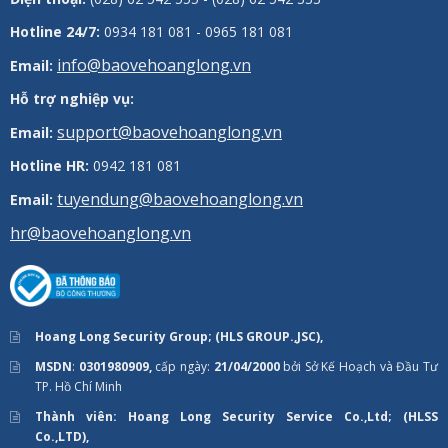
Hotline 24/7:
0934 181 081 - 0965 181 081
info@baovehoanglong.vn
Email:
Hỗ trợ nghiệp vụ:
support@baovehoanglong.vn
Email:
Hotline HR:
0942 181 081
tuyendung@baovehoanglong.vn
Email:
hr@baovehoanglong.vn
Hoang Long Security Group; (HLS GROUP.,JSC),
MSDN
:
0301980909,
cấp ngày:
21/04/2000
bởi Sở Kế Hoạch và Đầu Tư
TP. Hồ Chí Minh
Thành viên: Hoang Long Security Service Co.,Ltd; (HLSS
Co.,LTD),