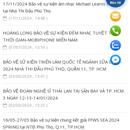
Bảo Vệ
17/11/2024 Bảo vệ sự kiện âm nhạc Michael Learns to Rock
tại Nhà Thi Đấu Phú Thọ
(17/11/2024 , 14:48 )
HOÀNG LONG BẢO VỆ SỰ KIỆN ĐÊM NHẠC TUYỆT TÁC
THỜI GIAN-MOBIPHONE MIỀN NAM
(07/07/2024 , 13:16 )
BẢO VỆ SỮ KIỆN TRIỂN LÃM QUỐC TẾ NGÀNH SỮA LẦN 4-
2024 NHÀ THI ĐẤU PHÚ THỌ, QUẬN 11, TP. HCM
(03/06/2024 , 13:41 )
BẢO VỆ ĐOÀN NGHỆ SĨ THÁI LAN TẠI SÂN BAY VÀ TP. HCM
3 NGÀY 12-13-14/01/2024
(02/06/2024 , 15:25 )
16/05-27/05 Bảo vệ sự kiện chung kết giải FFWS SEA 2024
SPRING tại NTĐ Phú Thọ, Q.11, TP.HCM.