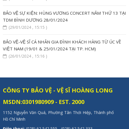
BẢO VỆ SỰ KIỆN: HÙNG VƯƠNG CONCERT NĂM THỨ 13 TẠI
TDM BÌNH DƯƠNG 28/01/2024
(29/01/2024 , 15:15 )
BẢO VỆ-VỆ SĨ CÁ NHÂN GIA ĐÌNH KHÁCH HÀNG TỪ ÚC VỀ
VIỆT NAM (19/01 & 25/01/2024 TẠI TP. HCM)
(26/01/2024 , 15:16 )
CÔNG TY BẢO VỆ - VỆ SĨ HOÀNG LONG
MSDN:0301980909 - EST. 2000
1152 Nguyễn Văn Quá, Phường Tân Thới Hiệp, Thành phố
Hồ Chí Minh
Điện thoại:
(028) 62 542 555 - (028) 62 542 333