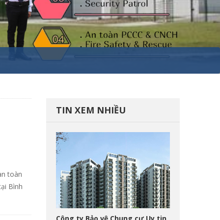
TIN XEM NHIỀU
an toàn
ại Bình
Công ty Bảo vệ Chung cư Uy tin