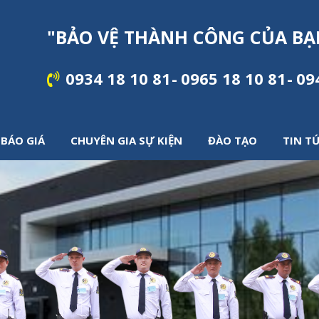
"
B
Ả
O
V
Ệ
T
H
À
N
H
C
Ô
N
G
C
Ủ
A
B
Ạ
0934 18 10 81
0965 18 10 81
09
BÁO GIÁ
CHUYÊN GIA SỰ KIỆN
ĐÀO TẠO
TIN T