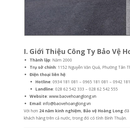
I. Giới Thiệu Công Ty Bảo Vệ 
Thành lập
: Năm 2000
Trụ sở chính
: 1152 Nguyễn Văn Quá, Phường Tân Th
Điện thoại liên hệ
:
Hotline
: 0934 181 081 – 0965 181 081 – 0942 18
Landline
: 028 62 542 333 – 028 62 542 555
Website
:
www.baovehoanglong.vn
Email
:
info@baovehoanglong.vn
Với hơn
24 năm kinh nghiệm
,
Bảo vệ Hoàng Long
đã 
khách hàng trên cả nước, trong đó có tỉnh Bình Thuận.