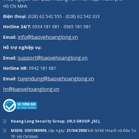
Hồ Chí Minh
Điện thoại:
(028) 62 542 555 - (028) 62 542 333
Hotline 24/7:
0934 181 081 - 0965 181 081
info@baovehoanglong.vn
Email:
Hỗ trợ nghiệp vụ:
support@baovehoanglong.vn
Email:
Hotline HR:
0942 181 081
tuyendung@baovehoanglong.vn
Email:
hr@baovehoanglong.vn
Hoang Long Security Group; (HLS GROUP.,JSC),
MSDN
:
0301980909,
cấp ngày:
21/04/2000
bởi Sở Kế Hoạch và Đầu Tư
TP. Hồ Chí Minh