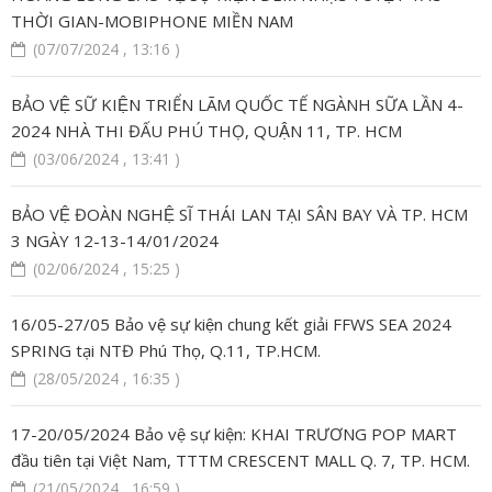
THỜI GIAN-MOBIPHONE MIỀN NAM
(07/07/2024 , 13:16 )
BẢO VỆ SỮ KIỆN TRIỂN LÃM QUỐC TẾ NGÀNH SỮA LẦN 4-
2024 NHÀ THI ĐẤU PHÚ THỌ, QUẬN 11, TP. HCM
(03/06/2024 , 13:41 )
BẢO VỆ ĐOÀN NGHỆ SĨ THÁI LAN TẠI SÂN BAY VÀ TP. HCM
3 NGÀY 12-13-14/01/2024
(02/06/2024 , 15:25 )
16/05-27/05 Bảo vệ sự kiện chung kết giải FFWS SEA 2024
SPRING tại NTĐ Phú Thọ, Q.11, TP.HCM.
(28/05/2024 , 16:35 )
17-20/05/2024 Bảo vệ sự kiện: KHAI TRƯƠNG POP MART
đầu tiên tại Việt Nam, TTTM CRESCENT MALL Q. 7, TP. HCM.
(21/05/2024 , 16:59 )