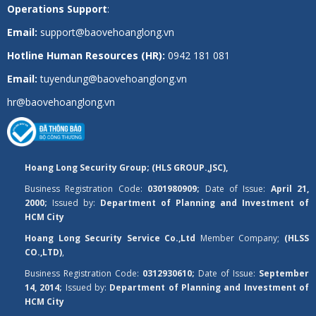
Operations Support
:
Email:
support@baovehoanglong.vn
Hotline Human Resources (HR):
0942 181 081
Email:
tuyendung@baovehoanglong.vn
hr@baovehoanglong.vn
Hoang Long Security Group; (HLS GROUP.,JSC),
Business Registration Code:
0301980909;
Date of Issue:
April 21,
2000;
Issued by:
Department of Planning and Investment of
HCM City
Hoang Long Security Service Co.,Ltd
Member Company;
(HLSS
CO.,LTD)
,
Business Registration Code:
0312930610;
Date of Issue:
September
14, 2014;
Issued by:
Department of Planning and Investment of
HCM City