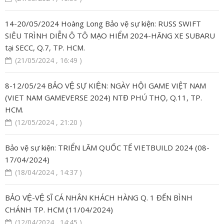
14-20/05/2024 Hoàng Long Bảo vệ sự kiện: RUSS SWIFT
SIÊU TRÌNH DIỄN Ô TÔ MẠO HIỂM 2024-HÃNG XE SUBARU
tại SECC, Q.7, TP. HCM.
(21/05/2024 , 16:49 )
8-12/05/24 BẢO VỆ SỰ KIỆN: NGÀY HỘI GAME VIỆT NAM
(VIET NAM GAMEVERSE 2024) NTĐ PHÚ THỌ, Q.11, TP.
HCM.
(12/05/2024 , 21:20 )
Bảo vệ sự kiện: TRIỂN LÃM QUỐC TẾ VIETBUILD 2024 (08-
17/04/2024)
(18/04/2024 , 14:37 )
BẢO VỆ-VỆ SĨ CÁ NHÂN KHÁCH HÀNG Q. 1 ĐẾN BÌNH
CHÁNH TP. HCM (11/04/2024)
(12/04/2024 , 14:45 )