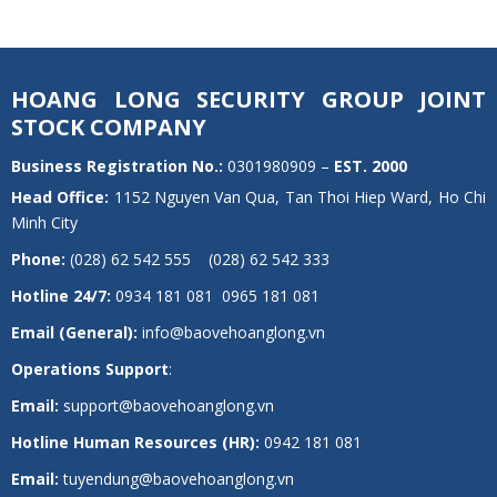
HOANG LONG SECURITY GROUP JOINT
STOCK COMPANY
Business Registration No.:
0301980909 –
EST.
2000
Head Office:
1152 Nguyen Van Qua, Tan Thoi Hiep Ward, Ho Chi
Minh City
Phone:
(028) 62 542 555 (028) 62 542 333
Hotline 24/7:
0934 181 081 0965 181 081
Email (General):
info@baovehoanglong.vn
Operations Support
:
Email:
support@baovehoanglong.vn
Hotline Human Resources (HR):
0942 181 081
Email:
tuyendung@baovehoanglong.vn