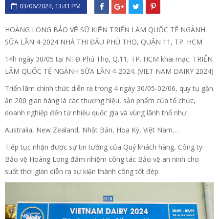
03/06/2024, 13:41 PM
HOÀNG LONG BẢO VỆ SỮ KIỆN TRIỂN LÃM QUỐC TẾ NGÀNH
SỮA LẦN 4-2024 NHÀ THI ĐẤU PHÚ THỌ, QUẬN 11, TP. HCM
14h ngày 30/05 tại NTĐ Phú Thọ, Q.11, TP. HCM khai mạc: TRIỂN
LÃM QUỐC TẾ NGÀNH SỮA LẦN 4-2024. (VIET NAM DAIRY 2024)
Triển lãm chính thức diễn ra trong 4 ngày 30/05-02/06, quy tụ gần
ần 200 gian hàng là các thương hiệu, sản phẩm của tổ chức,
doanh nghiệp đến từ nhiều quốc gia và vùng lãnh thổ như
Australia, New Zealand, Nhật Bản, Hoa Kỳ, Việt Nam…
Tiếp tục nhận được sự tin tưởng của Quý khách hàng, Công ty
Bảo vệ Hoàng Long đảm nhiệm công tác Bảo vệ an ninh cho
suốt thời gian diễn ra sự kiện thành công tốt đép.