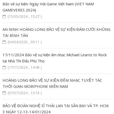
Bảo vệ sự kiện: Ngày Hội Game Việt Nam (VIET NAM
GAMEVERES 2024)
(15/05/2024 , 15:27 )
AN NINH HOÀNG LONG BẢO VỆ SỰ KIỆN ĐÁM CƯỚI KHỦNG
TẠI BÌNH TÂN
(04/04/2020 , 09:11 )
17/11/2024 Bảo vệ sự kiện âm nhạc Michael Learns to Rock
tại Nhà Thi Đấu Phú Thọ
(17/11/2024 , 14:48 )
HOÀNG LONG BẢO VỆ SỰ KIỆN ĐÊM NHẠC TUYỆT TÁC
THỜI GIAN-MOBIPHONE MIỀN NAM
(07/07/2024 , 13:16 )
BẢO VỆ ĐOÀN NGHỆ SĨ THÁI LAN TẠI SÂN BAY VÀ TP. HCM
3 NGÀY 12-13-14/01/2024