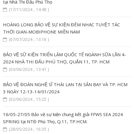
tại Nhà Thi Đấu Phú Thọ
(17/11/2024 , 14:48 )
HOÀNG LONG BẢO VỆ SỰ KIỆN ĐÊM NHẠC TUYỆT TÁC
THỜI GIAN-MOBIPHONE MIỀN NAM
(07/07/2024 , 13:16 )
BẢO VỆ SỮ KIỆN TRIỂN LÃM QUỐC TẾ NGÀNH SỮA LẦN 4-
2024 NHÀ THI ĐẤU PHÚ THỌ, QUẬN 11, TP. HCM
(03/06/2024 , 13:41 )
BẢO VỆ ĐOÀN NGHỆ SĨ THÁI LAN TẠI SÂN BAY VÀ TP. HCM
3 NGÀY 12-13-14/01/2024
(02/06/2024 , 15:25 )
16/05-27/05 Bảo vệ sự kiện chung kết giải FFWS SEA 2024
SPRING tại NTĐ Phú Thọ, Q.11, TP.HCM.
(28/05/2024 , 16:35 )