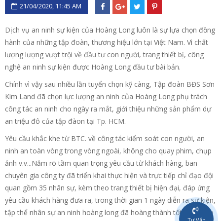
21/04/2020, 11:45 AM
Dịch vụ an ninh sự kiện của Hoàng Long luôn là sự lựa chọn đồng
hành của những tập đoàn, thương hiệu lớn tại Việt Nam. Vì chất
lượng lượng vượt trội về đầu tư con người, trang thiết bị, công
nghệ an ninh sự kiện được Hoàng Long đầu tư bài bản.
Chính vì vậy sau nhiều lần tuyển chọn kỹ càng, Tập đoàn BĐS Sơn
Kim Land đã chọn lực lượng an ninh của Hoàng Long phụ trách
công tác an ninh cho ngày ra mắt, giới thiệu những sản phẩm dự
an triệu đô của tập đàon tại Tp. HCM.
Yêu cầu khắc khe từ BTC. về công tác kiểm soát con người, an
ninh an toàn vòng trong vòng ngoài, không cho quay phim, chụp
ảnh v.v...Nắm rõ tầm quan trọng yêu cầu từ khách hàng, ban
chuyên gia công ty đã triển khai thực hiện và trực tiếp chỉ đạo đội
quan gồm 35 nhân sự, kèm theo trang thiết bị hiện đại, đáp ứng
yêu cầu khách hàng đưa ra, trong thời gian 1 ngày diễn ra sự kiện,
tập thể nhân sự an ninh hoàng long đã hoàng thành tốt nhiệm vụ
Tư Vấn