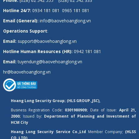
Phone:
(028) 62 542 555 (028) 62 542 333
Hotline 24/7:
0934 181 081 0965 181 081
Email (General):
info@baovehoanglong.vn
Operations Support
:
Email:
support@baovehoanglong.vn
Hotline Human Resources (HR):
0942 181 081
Email:
tuyendung@baovehoanglong.vn
hr@baovehoanglong.vn
Hoang Long Security Group; (HLS GROUP.,JSC),
Business Registration Code:
0301980909;
Date of Issue:
April 21,
2000;
Issued by:
Department of Planning and Investment of
HCM City
Hoang Long Security Service Co.,Ltd
Member Company;
(HLSS
CO.,LTD)
,