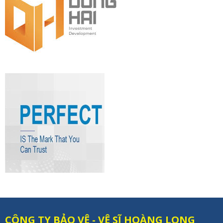
CÔNG TY BẢO VỆ - VỆ SĨ HOÀNG LONG