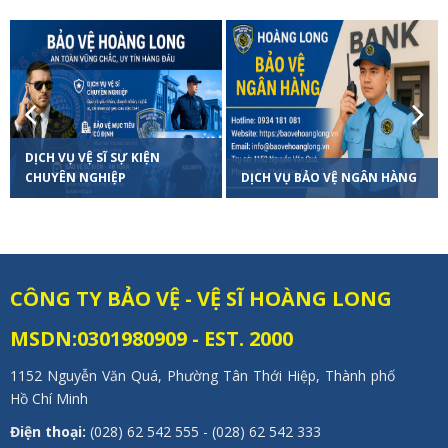
Previous
Next
DỊCH VỤ VỆ SĨ SỰ KIỆN
CHUYÊN NGHIỆP
DỊCH VỤ BẢO VỆ NGÂN HÀNG
CÔNG TY BẢO VỆ - VỆ SĨ HOÀNG LONG
MSDN:0301980909 - EST. 2000
1152 Nguyễn Văn Quá, Phường Tân Thới Hiệp, Thành phố
Hồ Chí Minh
Điện thoại:
(028) 62 542 555 - (028) 62 542 333