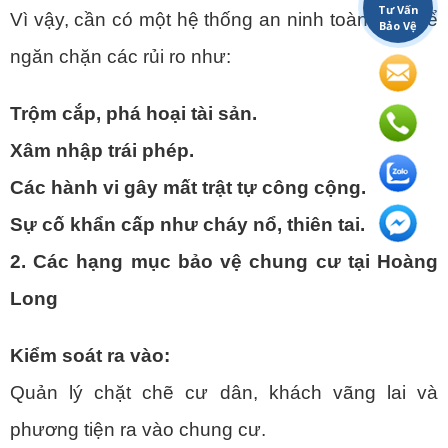
Tư Vấn
Vì vậy, cần có một hệ thống an ninh toàn diện để
Bảo Vệ
ngăn chặn các rủi ro như:
Trộm cắp, phá hoại tài sản.
Xâm nhập trái phép.
Các hành vi gây mất trật tự công cộng.
Sự cố khẩn cấp như cháy nổ, thiên tai.
2. Các hạng mục bảo vệ chung cư tại Hoàng
Long
Kiểm soát ra vào:
Quản lý chặt chẽ cư dân, khách vãng lai và
phương tiện ra vào chung cư.