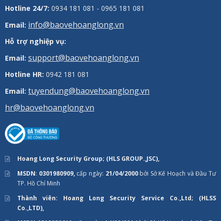
Hotline 24/7:
0934 181 081 - 0965 181 081
info@baovehoanglong.vn
Email:
Hỗ trợ nghiệp vụ:
support@baovehoanglong.vn
Email:
Hotline HR:
0942 181 081
tuyendung@baovehoanglong.vn
Email:
hr@baovehoanglong.vn
Hoang Long Security Group; (HLS GROUP.,JSC),
MSDN
:
0301980909,
cấp ngày:
21/04/2000
bởi Sở Kế Hoạch và Đầu Tư
TP. Hồ Chí Minh
Thành viên: Hoang Long Security Service Co.,Ltd; (HLSS
Co.,LTD),