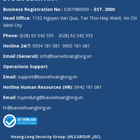
Business Registration No.:
0301980909 –
EST.
2000
Head Office:
1152 Nguyen Van Qua, Tan Thoi Hiep Ward, Ho Chi
Minh City
Phone:
(028) 62 542 555 (028) 62 542 333
Hotline 24/7:
0934 181 081 0965 181 081
Email (General):
info@baovehoanglong.vn
Operations Support
:
Email:
support@baovehoanglong.vn
Hotline Human Resources (HR):
0942 181 081
Email:
tuyendung@baovehoanglong.vn
hr@baovehoanglong.vn
Hoang Long Security Group; (HLS GROUP.,JSC),