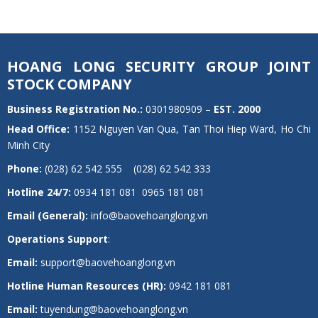
HOANG LONG SECURITY GROUP JOINT
STOCK COMPANY
Business Registration No.:
0301980909 –
EST.
2000
Head Office:
1152 Nguyen Van Qua, Tan Thoi Hiep Ward, Ho Chi
Minh City
Phone:
(028) 62 542 555 (028) 62 542 333
Hotline 24/7:
0934 181 081 0965 181 081
Email (General):
info@baovehoanglong.vn
Operations Support
:
Email:
support@baovehoanglong.vn
Hotline Human Resources (HR):
0942 181 081
Email:
tuyendung@baovehoanglong.vn